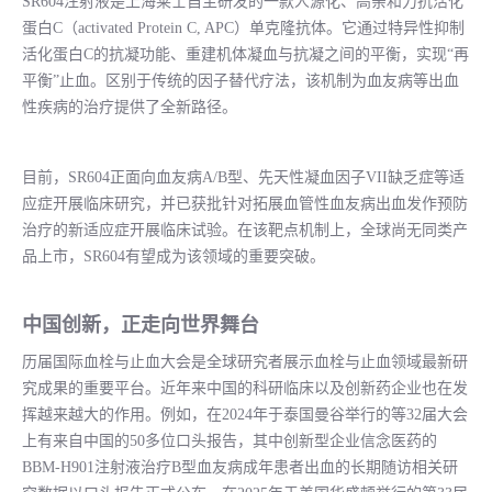
SR604注射液是上海莱士自主研发的一款人源化、高亲和力抗活化
蛋白C（activated Protein C, APC）单克隆抗体。它通过特异性抑制
活化蛋白C的抗凝功能、重建机体凝血与抗凝之间的平衡，实现“再
平衡”止血。区别于传统的因子替代疗法，该机制为血友病等出血
性疾病的治疗提供了全新路径。
目前，SR604正面向血友病A/B型、先天性凝血因子VII缺乏症等适
应症开展临床研究，并已获批针对拓展血管性血友病出血发作预防
治疗的新适应症开展临床试验。在该靶点机制上，全球尚无同类产
品上市，SR604有望成为该领域的重要突破。
中国创新，正走向世界舞台
历届国际血栓与止血大会是全球研究者展示血栓与止血领域最新研
究成果的重要平台。近年来中国的科研临床以及创新药企业也在发
挥越来越大的作用。例如，在2024年于泰国曼谷举行的等32届大会
上有来自中国的50多位口头报告，其中创新型企业信念医药的
BBM-H901注射液治疗B型血友病成年患者出血的长期随访相关研