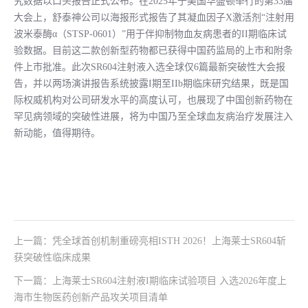
究数据以口头报告正式公布。在2025年于美国华盛顿举行的第33届
大会上，舒泰神公司以海报形式报告了其凝血因子X激活剂“注射用
波米泰酶α（STSP-0601）”用于伴抑制物血友病患者的II期临床试
验数据。目前这二款创新型药物都已获得中国药监局的上市和附条
件上市批准。此次SR604注射液入选全球仅6篇最新突破性大会报
告，并以两场演讲报告系统披露I期至IIb期临床研究结果，既是国
际权威机构对公司研发水平的高度认可，也展现了中国创新药物在
罕见病领域的突破性进展，将为中国乃至全球血友病治疗发展注入
新动能，值得期待。
上一篇：凭全球首创机制重磅亮相ISTH 2026！上海莱士SR604斩
获突破性临床成果
下一篇：上海莱士SR604注射液I期临床试验项目 入选2026年度上
海市生物医药创新产品攻关项目清单